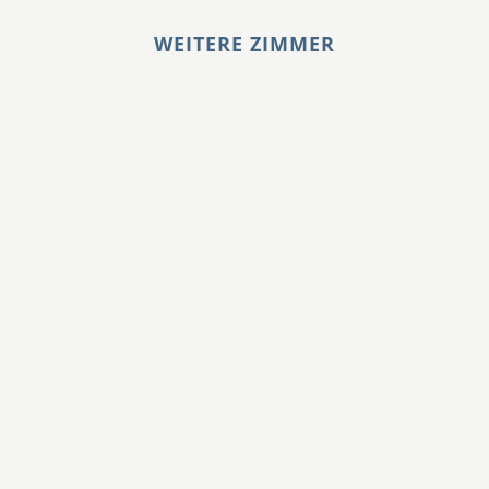
WEITERE ZIMMER
La Chambre Rose
La Chambre Jaune
La Chambre Bleue
La Chambre Verte